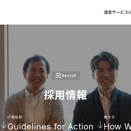
運営サービス(in
Recruit
採用情報
行動指針
働き方
Guidelines for Action
How W